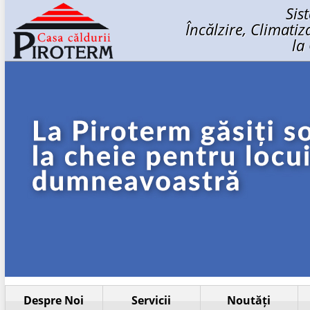
Sis
Încălzire, Climati
la
Despre Noi
Servicii
Noutăți