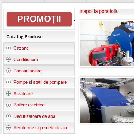
Informații
Inapoi la portofoliu
PROMOȚII
generale
Catalog Produse
Cazane
Conditionere
Panouri solare
Pompe si statii de pompare
Arzătoare
Boilere electrice
Dedurizatoare de apă
Aeroterme şi perdele de aer